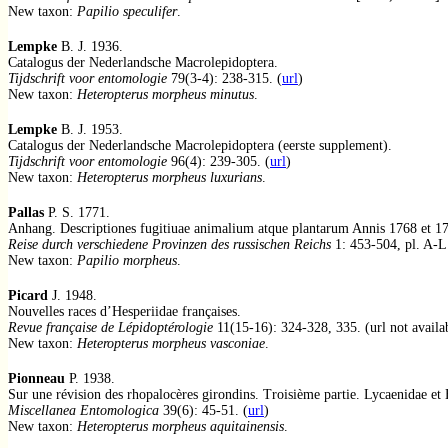
New taxon:
Papilio speculifer
.
Lempke
B. J. 1936.
Catalogus der Nederlandsche Macrolepidoptera.
Tijdschrift voor entomologie
79(3-4): 238-315. (
url
)
New taxon:
Heteropterus morpheus minutus
.
Lempke
B. J. 1953.
Catalogus der Nederlandsche Macrolepidoptera (eerste supplement).
Tijdschrift voor entomologie
96(4): 239-305. (
url
)
New taxon:
Heteropterus morpheus luxurians
.
Pallas
P. S. 1771.
Anhang. Descriptiones fugitiuae animalium atque plantarum Annis 1768 et 1
Reise durch verschiedene Provinzen des russischen Reichs
1: 453-504, pl. A-L
New taxon:
Papilio morpheus
.
Picard
J. 1948.
Nouvelles races d’Hesperiidae françaises.
Revue française de Lépidoptérologie
11(15-16): 324-328, 335. (url not availa
New taxon:
Heteropterus morpheus vasconiae
.
Pionneau
P. 1938.
Sur une révision des rhopalocères girondins. Troisième partie. Lycaenidae et
Miscellanea Entomologica
39(6): 45-51. (
url
)
New taxon:
Heteropterus morpheus aquitainensis
.