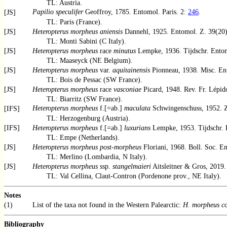
TL: Austria.
Papilio speculifer
Geoffroy, 1785. Entomol. Paris. 2:
246
.
[JS]
TL: Paris (France).
[JS]
Heteropterus morpheus aniensis
Dannehl, 1925. Entomol. Z. 39(20
TL: Monti Sabini (C Italy).
[JS]
Heteropterus morpheus
race
minutus
Lempke, 1936. Tijdschr. Ento
TL: Maaseyck (NE Belgium).
[JS]
Heteropterus morpheus
var.
aquitainensis
Pionneau, 1938. Misc. En
TL: Bois de Pessac (SW France).
[JS]
Heteropterus morpheus
race
vasconiae
Picard, 1948. Rev. Fr. Lépid
TL: Biarritz (SW France).
Heteropterus morpheus
f.[=ab.]
maculata
Schwingenschuss, 1952. Z
[IFS]
TL: Herzogenburg (Austria).
[IFS]
Heteropterus morpheus
f.[=ab.]
luxurians
Lempke, 1953. Tijdschr. 
TL: Empe (Netherlands).
[JS]
Heteropterus morpheus post-morpheus
Floriani, 1968. Boll. Soc. En
TL: Merlino (Lombardia, N Italy).
[JS]
Heteropterus morpheus
ssp.
stangelmaieri
Aitsleitner & Gros, 2019
TL: Val Cellina, Claut-Contron (Pordenone prov., NE Italy).
Notes
(1)
List of the taxa not found in the Western Palearctic:
H. morpheus c
Bibliography