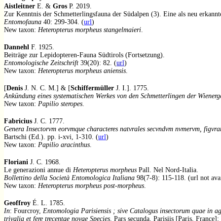
Aistleitner
E. &
Gros
P. 2019.
Zur Kenntnis der Schmetterlingsfauna der Südalpen (3). Eine als neu erkannt
Entomofauna
40: 299-304. (
url
)
New taxon:
Heteropterus morpheus stangelmaieri
.
Dannehl
F. 1925.
Beiträge zur Lepidopteren-Fauna Südtirols (Fortsetzung).
Entomologische Zeitschrift
39(20): 82. (
url
)
New taxon:
Heteropterus morpheus aniensis
.
[
Denis
J. N. C. M.] & [
Schiffermüller
J. I.]. 1775.
Ankündung eines systematischen Werkes von den Schmetterlingen der Wiener
New taxon:
Papilio steropes
.
Fabricius
J. C. 1777.
Genera Insectorvm eorvmque characteres natvrales secvndvm nvmervm, figvram
Bartschi (Ed.). pp. i-xvi, 1-310. (
url
)
New taxon:
Papilio aracinthus
.
Floriani
J. C. 1968.
Le generazioni annue di
Heteropterus morpheus
Pall. Nel Nord-Italia.
Bollettino della Società Entomologica Italiana
98(7-8): 115-118. (url not ava
New taxon:
Heteropterus morpheus post-morpheus
.
Geoffroy
É. L. 1785.
In
: Fourcroy,
Entomologia Parisiensis ; sive Catalogus insectorum quae in ag
trivalia et fere trecentae novae Species
. Pars secunda. Parisiis [Paris, France]