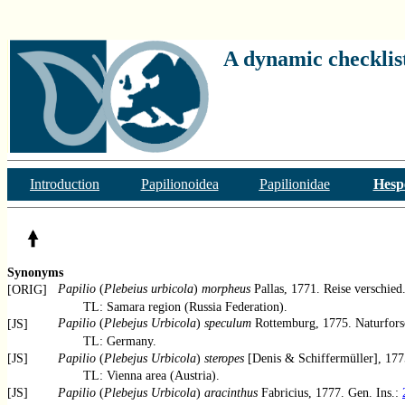
A dynamic checklist
Introduction
Papilionoidea
Papilionidae
Hesp
Synonyms
Papilio
(
Plebeius urbicola
)
morpheus
Pallas, 1771. Reise verschied.
[ORIG]
TL: Samara region (Russia Federation).
Papilio
(
Plebejus Urbicola
)
speculum
Rottemburg, 1775. Naturfors
[JS]
TL: Germany.
[JS]
Papilio
(
Plebejus Urbicola
)
steropes
[Denis & Schiffermüller], 177
TL: Vienna area (Austria).
[JS]
Papilio
(
Plebejus Urbicola
)
aracinthus
Fabricius, 1777. Gen. Ins.: