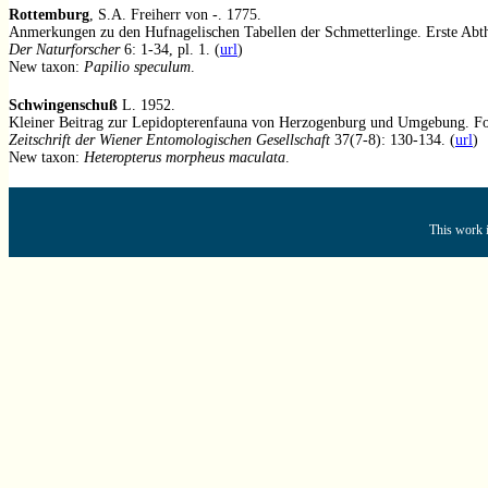
Rottemburg
, S.A. Freiherr von -. 1775.
Anmerkungen zu den Hufnagelischen Tabellen der Schmetterlinge. Erste Abth
Der Naturforscher
6: 1-34, pl. 1. (
url
)
New taxon:
Papilio speculum
.
Schwingenschuß
L. 1952.
Kleiner Beitrag zur Lepidopterenfauna von Herzogenburg und Umgebung. Fo
Zeitschrift der Wiener Entomologischen Gesellschaft
37(7-8): 130-134. (
url
)
New taxon:
Heteropterus morpheus maculata
.
This work i