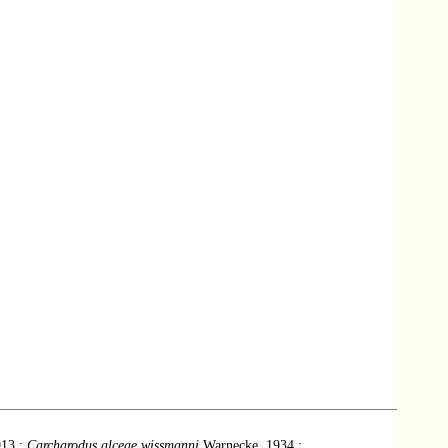
913 ;
Carcharodus alceae wissmanni
Warnecke, 1934 ;