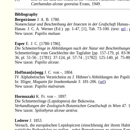
Carcharodus alceae gooraisa
Evans, 1949.
Bibliography
Bergsträsser
J. A. B. 1780.
Nomenclatur und Beschreibung der Insecten in der Grafschaft Hanau-
Hanau: J. C. A. Werner (Ed.). pp. 1-47, [1], Tab. 73-100. (text:
url
; 
New taxon:
Papilio maluae
.
Esper
E. J. C. [1780-1786].
Die Schmetterlinge in Abbildungen nach der Natur mit Beschreibunge
Schmetterlinge vom Geschlechte der Tagfalter [pp. 157-179, pl. 83-90
36, pl. 51-56 ; [1781]: 37-124, pl. 57-74 ; [1782]: 125-140, pl. 75-80
New taxon:
Papilio alceae
.
Hoffman[n]segg
J. C. von -, 1804.
IV. Alphabetisches Verzeichniss zu J. Hübner's Abbildungen der Papi
In: Illiger,
Magazin für Insektenkunde
3: 181-206. (
url
)
New taxon:
Papilio malvarum
.
Hormuzaki
K. Fr. von -. 1897.
Die Schmetterlinge (Lepidoptera) der Bukowina.
Verhandlungen der Zoologisch-Botanischen Gesellschaft in Wien
47: 1
New taxon:
Spilothyrus alceae aestiva
.
Lederer
J. 1853.
Versuch, die europäischen Lepidopicren (einschliessig der ihrem Habi
natürliche Reihenfolge zu stellen , nebst Bemerkungen zu einigen Fam