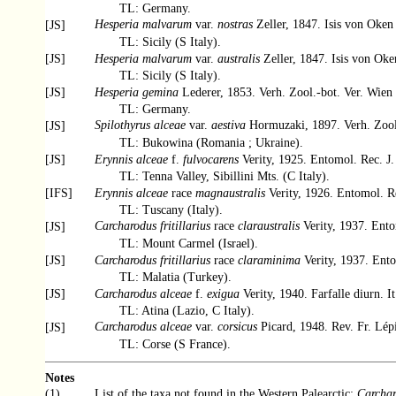
TL: Germany.
Hesperia malvarum
var.
nostras
Zeller, 1847. Isis von Oken
[JS]
TL: Sicily (S Italy).
[JS]
Hesperia malvarum
var.
australis
Zeller, 1847. Isis von Ok
TL: Sicily (S Italy).
[JS]
Hesperia gemina
Lederer, 1853. Verh. Zool.-bot. Ver. Wien
TL: Germany.
Spilothyrus alceae
var.
aestiva
Hormuzaki, 1897. Verh. Zool
[JS]
TL: Bukowina (Romania ; Ukraine).
[JS]
Erynnis alceae
f.
fulvocarens
Verity, 1925. Entomol. Rec. J.
TL: Tenna Valley, Sibillini Mts. (C Italy).
[IFS]
Erynnis alceae
race
magnaustralis
Verity, 1926. Entomol. Re
TL: Tuscany (Italy).
Carcharodus fritillarius
race
claraustralis
Verity, 1937. Ento
[JS]
TL: Mount Carmel (Israel).
[JS]
Carcharodus fritillarius
race
claraminima
Verity, 1937. Ento
TL: Malatia (Turkey).
[JS]
Carcharodus alceae
f.
exigua
Verity, 1940. Farfalle diurn. It
TL: Atina (Lazio, C Italy).
Carcharodus alceae
var.
corsicus
Picard, 1948. Rev. Fr. Lép
[JS]
TL: Corse (S France).
Notes
(1)
List of the taxa not found in the Western Palearctic:
Carchar