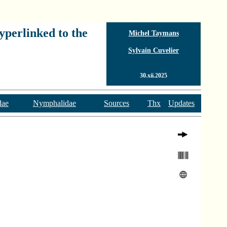
yperlinked to the
Michel Taymans
Sylvain Cuvelier
30.xii.2025
dae
Nymphalidae
Sources
Thx
Updates