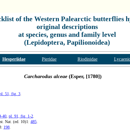
list of the Western Palearctic butterflies h
original descriptions
at species, genus and family level
(Lepidoptera, Papilionoidea)
Hesperiidae
Pieridae
Riodinidae
Lycaeni
Carcharodus alceae
(Esper, [1780])
pl. 51, fig. 3
.
9-40
,
pl. 91, fig. 1-2
.
t. Nat. (ed. 10)1:
485
.
3:
198
.