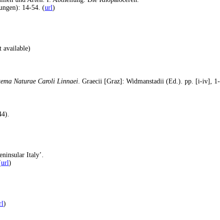
ngen): 14-54. (
url
)
 available)
stema Naturae Caroli Linnaei
. Graecii [Graz]: Widmanstadii (Ed.). pp. [i-iv], 1-
44).
ninsular Italy’.
(
url
)
rl
)