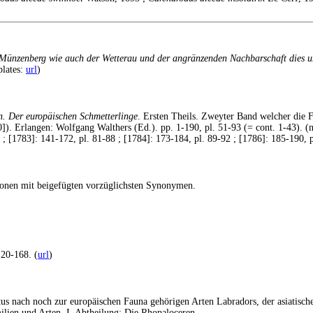
Münzenberg wie auch der Wetterau und der angränzenden Nachbarschaft dies un
plates:
url
)
n. Der europäischen Schmetterlinge
. Ersten Theils. Zweyter Band welcher die 
]). Erlangen: Wolfgang Walthers (Ed.). pp. 1-190, pl. 51-93 (= cont. 1-43). (n
 ; [1783]: 141-172, pl. 81-88 ; [1784]: 173-184, pl. 89-92 ; [1786]: 185-190, p
lionen mit beigefügten vorzüglichsten Synonymen.
20-168. (
url
)
tus nach noch zur europäischen Fauna gehörigen Arten Labradors, der asiatische
ilien und Arten. I. Abtheilung: Die Rhopaloceren.