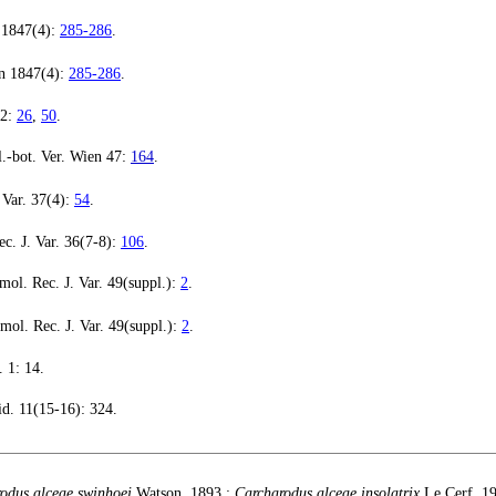
 1847(4):
285-286
.
en 1847(4):
285-286
.
 2:
26
,
50
.
.-bot. Ver. Wien 47:
164
.
 Var. 37(4):
54
.
c. J. Var. 36(7-8):
106
.
mol. Rec. J. Var. 49(suppl.):
2
.
mol. Rec. J. Var. 49(suppl.):
2
.
. 1: 14.
id. 11(15-16): 324.
odus alceae swinhoei
Watson, 1893 ;
Carcharodus alceae insolatrix
Le Cerf, 1