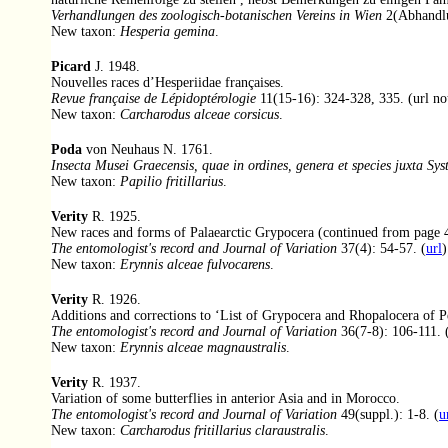
Verhandlungen des zoologisch-botanischen Vereins in Wien
2(Abhandlu
New taxon:
Hesperia gemina
.
Picard
J. 1948.
Nouvelles races d’Hesperiidae françaises.
Revue française de Lépidoptérologie
11(15-16): 324-328, 335. (url not
New taxon:
Carcharodus alceae corsicus
.
Poda
von Neuhaus N. 1761.
Insecta Musei Graecensis, quae in ordines, genera et species juxta Sy
New taxon:
Papilio fritillarius
.
Verity
R. 1925.
New races and forms of Palaearctic Grypocera (continued from page 
The entomologist's record and Journal of Variation
37(4): 54-57. (
url
)
New taxon:
Erynnis alceae fulvocarens
.
Verity
R. 1926.
Additions and corrections to ‘List of Grypocera and Rhopalocera of Pe
The entomologist's record and Journal of Variation
36(7-8): 106-111. 
New taxon:
Erynnis alceae magnaustralis
.
Verity
R. 1937.
Variation of some butterflies in anterior Asia and in Morocco.
The entomologist's record and Journal of Variation
49(suppl.): 1-8. (
u
New taxon:
Carcharodus fritillarius claraustralis
.