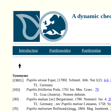
A dynamic check
Introduction
Papilionoidea
Papilionidae
Synonyms
Papilio alceae
Esper, [1780]. Schmett. Abb. Nat.1(2):
4-6
,
[ORIG]
TL: Germany.
Papilio fritillarius
Poda, 1761 Ins. Mus. Graec.:
79
.
[ND]
TL: Graz (Austria) ; Nomen dubium.
[JH]
Papilio maluae
[sic] Bergsträsser, 1780. Nomencl. Ins. 4:
3
TL: Germany ;
nec Papilio malvae
Linnaeus, 1758. Sys
[JS]
Papilio malvarum
Hoffman[n]segg, 1804. Mag. Insektenk. 