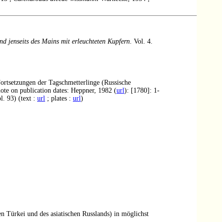
d jenseits des Mains mit erleuchteten Kupfern
. Vol. 4.
Fortsetzungen der Tagschmetterlinge (Russische
ote on publication dates: Heppner, 1982 (
url
): [1780]: 1-
l. 93) (text :
url
; plates :
url
)
n Türkei und des asiatischen Russlands) in möglichst