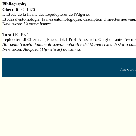
Bibliography
Oberthür
C. 1876.
I. Étude de la Faune des Lépidoptères de l'Algérie.
Études d'entomologie, faunes entomologiques, description d'insectes nouveaux 
New taxon:
Hesperia hamza
.
Turati
E. 1921.
Lepidotteri di Cirenaica ; Raccolti dal Prof. Alessandro Ghigi durante l’escu
Atti della Società italiana di scienze naturali e del Museo civico di storia na
New taxon:
Adopaea
(
Thymelicus
)
novissima
.
This work i