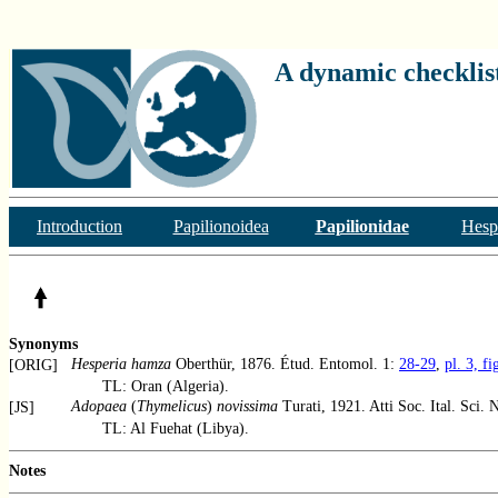
A dynamic checklist
Introduction
Papilionoidea
Papilionidae
Hesp
Synonyms
Hesperia hamza
Oberthür, 1876. Étud. Entomol. 1:
28-29
,
pl. 3, fi
[ORIG]
TL: Oran (Algeria).
Adopaea
(
Thymelicus
)
novissima
Turati, 1921. Atti Soc. Ital. Sci. 
[JS]
TL: Al Fuehat (Libya).
Notes