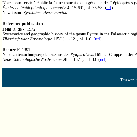
Notes pour servir à établir la faune française et algérienne des Lépidoptères (s
Études de lépidoptérologie comparée
4: 15-691, pl. 35-58. (
url
)
New taxon:
Syrichthus alveus numida
.
Reference publications
Jong
R. de -. 1972.
Systematics and geographic history of the genus
Pyrgus
in the Palaearctic reg
Tijdschrift voor Entomologie
115(1): 1-121, pl. 1-6. (
url
)
Renner
F. 1991.
Neue Untersuchungsergebnisse aus der
Pyrgus alveus
Hübner Gruppe in der Pa
Neue Entomologische Nachrichten
28: 1-157, pl. 1-30. (
url
)
This work i