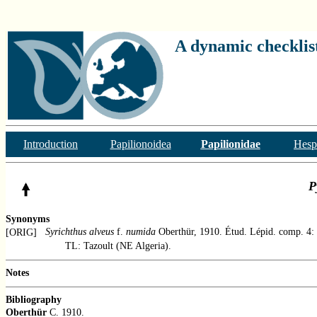
A dynamic checklist
Introduction
Papilionoidea
Papilionidae
Hesp
P
Synonyms
Syrichthus alveus
f.
numida
Oberthür, 1910. Étud. Lépid. comp. 4:
[ORIG]
TL: Tazoult (NE Algeria).
Notes
Bibliography
Oberthür
C. 1910.